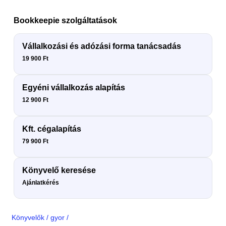
Bookkeepie szolgáltatások
Vállalkozási és adózási forma tanácsadás
19 900 Ft
Egyéni vállalkozás alapítás
12 900 Ft
Kft. cégalapítás
79 900 Ft
Könyvelő keresése
Ajánlatkérés
Könyvelők
/
gyor
/